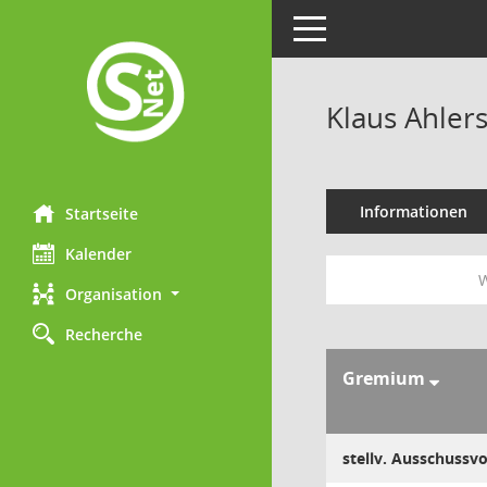
Toggle navigation
Klaus Ahler
Informationen
Startseite
Kalender
W
Organisation
Recherche
Gremium
stellv. Ausschussv