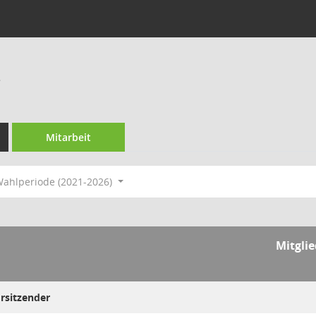
s
Mitarbeit
ahlperiode (2021-2026)
Mitgli
orsitzender