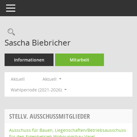
Toggle navigation
Rechercheauswahl
Sascha Biebricher
Informationen
Mitarbeit
Aktuell
Aktuell
Wahlperiode (2021-2026)
STELLV. AUSSCHUSSMITGLIEDER
Ausschuss für Bauen, Liegenschaften/Betriebsausschuss
für den Eigenbetrieb Wohnungsbau Varel