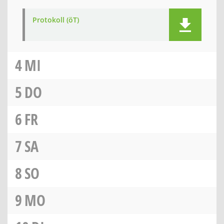
Protokoll (öT)
4
MI
5
DO
6
FR
7
SA
8
SO
9
MO