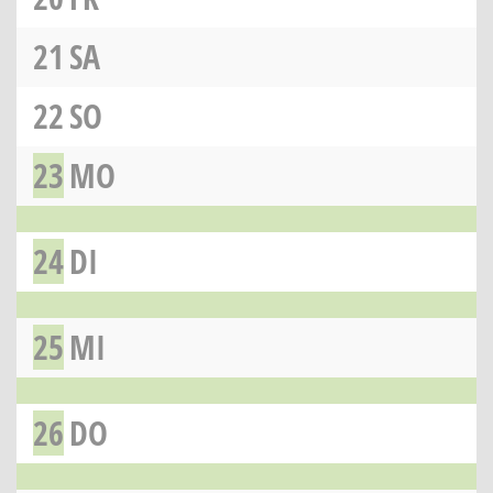
21
SA
22
SO
23
MO
24
DI
25
MI
26
DO