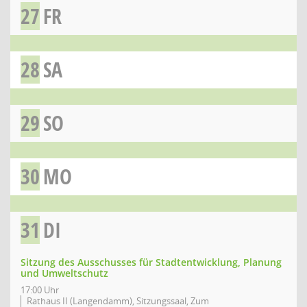
27
FR
28
SA
29
SO
30
MO
31
DI
Sitzung des Ausschusses für Stadtentwicklung, Planung
und Umweltschutz
17:00 Uhr
Rathaus II (Langendamm), Sitzungssaal, Zum