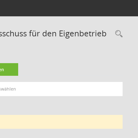
sschuss für den Eigenbetrieb
Rec
en
swählen