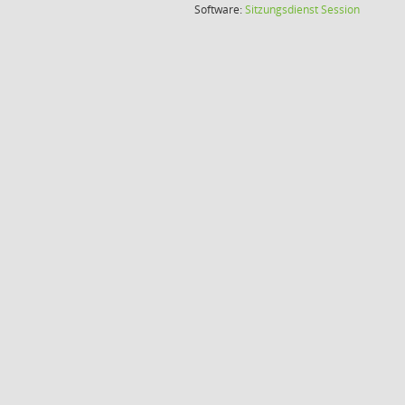
(Wird in
Software:
Sitzungsdienst
Session