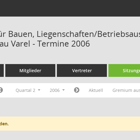
ür Bauen, Liegenschaften/Betriebsau
u Varel - Termine 2006
Mitglieder
Vertreter
Sitzung
Quartal 2
2006
Aktuell
Gremium au
den.