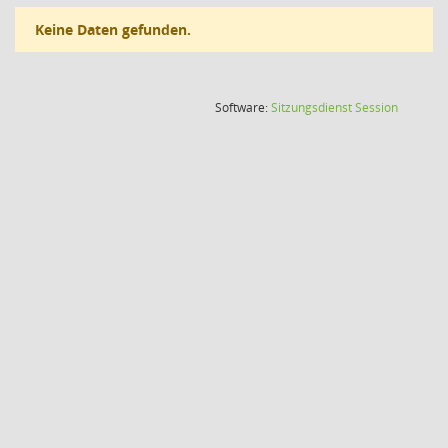
Keine Daten gefunden.
(Wird in
Software:
Sitzungsdienst
Session