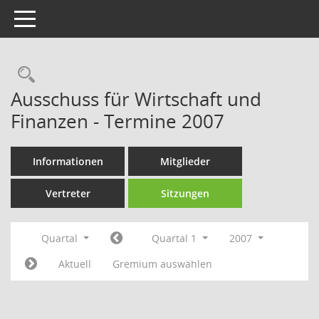
Toggle navigation
Rechercheauswahl
Ausschuss für Wirtschaft und
Finanzen - Termine 2007
Informationen
Mitglieder
Vertreter
Sitzungen
Quartal
Quartal 1
2007
Aktuell
Gremium auswählen