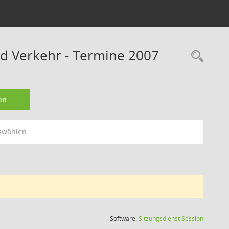
nd Verkehr - Termine 2007
Rec
en
swählen
(Wird in
Software:
Sitzungsdienst
Session