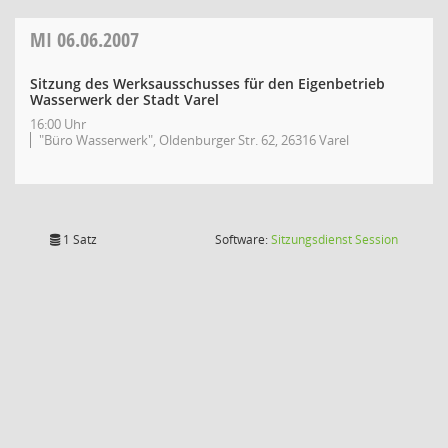
MI
06.06.2007
Sitzung des Werksausschusses für den Eigenbetrieb
Wasserwerk der Stadt Varel
16:00 Uhr
"Büro Wasserwerk", Oldenburger Str. 62, 26316 Varel
(Wird in
1 Satz
Software:
Sitzungsdienst
Session