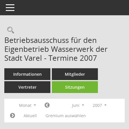
Toggle navigation
Rechercheauswahl
Betriebsausschuss für den
Eigenbetrieb Wasserwerk der
Stadt Varel - Termine 2007
Informationen
Mitglieder
Vertreter
Sitzungen
Monat
Juni
2007
Aktuell
Gremium auswählen