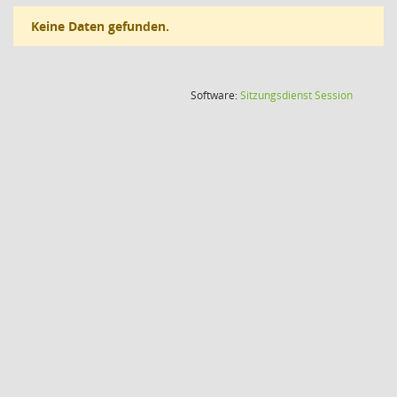
Keine Daten gefunden.
(Wird in
Software:
Sitzungsdienst
Session