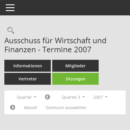
Toggle navigation
Rechercheauswahl
Ausschuss für Wirtschaft und
Finanzen - Termine 2007
Informationen
Mitglieder
Vertreter
Sitzungen
Quartal
Quartal 3
2007
Aktuell
Gremium auswählen