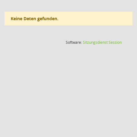
Keine Daten gefunden.
(Wird in
Software:
Sitzungsdienst
Session