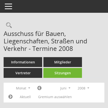
Toggle navigation
Rechercheauswahl
Ausschuss für Bauen,
Liegenschaften, Straßen und
Verkehr - Termine 2008
Informationen
Mitglieder
Vertreter
Sitzungen
Monat
Juni
2008
Aktuell
Gremium auswählen