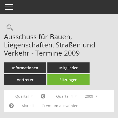
Toggle navigation
Rechercheauswahl
Ausschuss für Bauen,
Liegenschaften, Straßen und
Verkehr - Termine 2009
Informationen
Mitglieder
Vertreter
Sitzungen
Quartal
Quartal 4
2009
Aktuell
Gremium auswählen