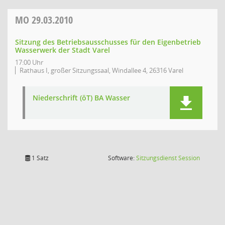
MO
29.03.2010
Sitzung des Betriebsausschusses für den Eigenbetrieb
Wasserwerk der Stadt Varel
17:00 Uhr
Rathaus I, großer Sitzungssaal, Windallee 4, 26316 Varel
Niederschrift (öT) BA Wasser
(Wird in
1 Satz
Software:
Sitzungsdienst
Session