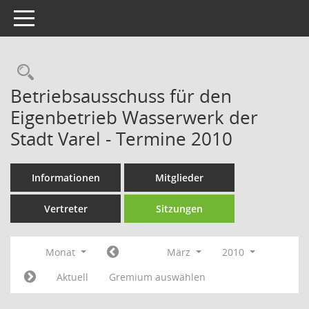
Toggle navigation
Rechercheauswahl
Betriebsausschuss für den
Eigenbetrieb Wasserwerk der
Stadt Varel - Termine 2010
Informationen
Mitglieder
Vertreter
Sitzungen
Monat
März
2010
Aktuell
Gremium auswählen