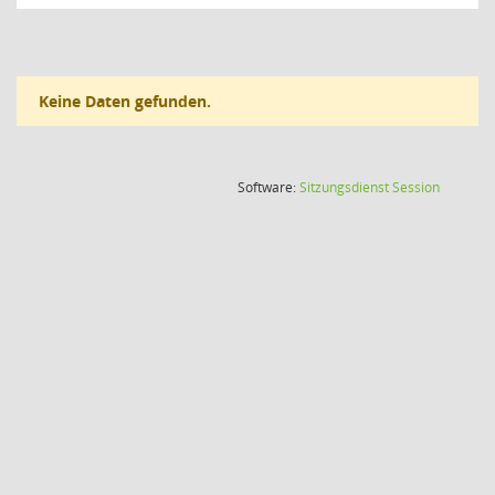
Keine Daten gefunden.
(Wird in
Software:
Sitzungsdienst
Session