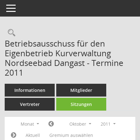
Toggle navigation
Rechercheauswahl
Betriebsausschuss für den
Eigenbetrieb Kurverwaltung
Nordseebad Dangast - Termine
2011
Informationen
Mitglieder
Vertreter
Sitzungen
Monat
Oktober
2011
Aktuell
Gremium auswählen