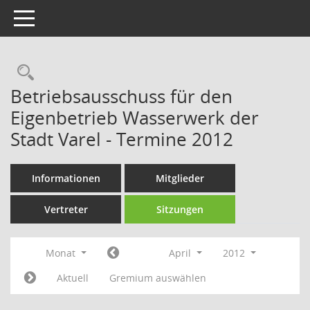
Toggle navigation
Rechercheauswahl
Betriebsausschuss für den
Eigenbetrieb Wasserwerk der
Stadt Varel - Termine 2012
Informationen
Mitglieder
Vertreter
Sitzungen
Monat
April
2012
Aktuell
Gremium auswählen