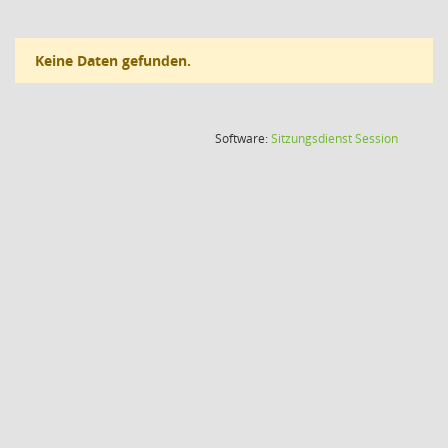
Keine Daten gefunden.
(Wird in
Software:
Sitzungsdienst
Session