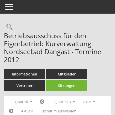
Toggle navigation
Rechercheauswahl
Betriebsausschuss für den
Eigenbetrieb Kurverwaltung
Nordseebad Dangast - Termine
2012
Informationen
Mitglieder
Vertreter
Sitzungen
Quartal
Quartal 3
2012
Aktuell
Gremium auswählen