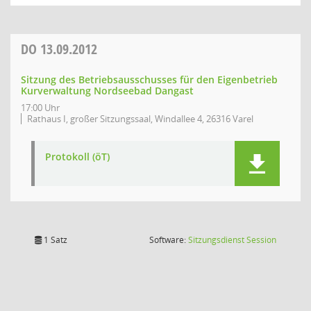
DO
13.09.2012
Sitzung des Betriebsausschusses für den Eigenbetrieb
Kurverwaltung Nordseebad Dangast
17:00 Uhr
Rathaus I, großer Sitzungssaal, Windallee 4, 26316 Varel
Protokoll (öT)
(Wird in
1 Satz
Software:
Sitzungsdienst
Session