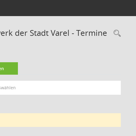
rk der Stadt Varel - Termine
Rec
en
swählen