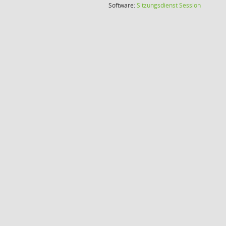
(Wird in
Software:
Sitzungsdienst
Session