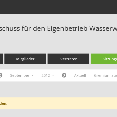
schuss für den Eigenbetrieb Wasserwe
Mitglieder
Vertreter
Sitzung
September
2012
Aktuell
Gremium au
den.