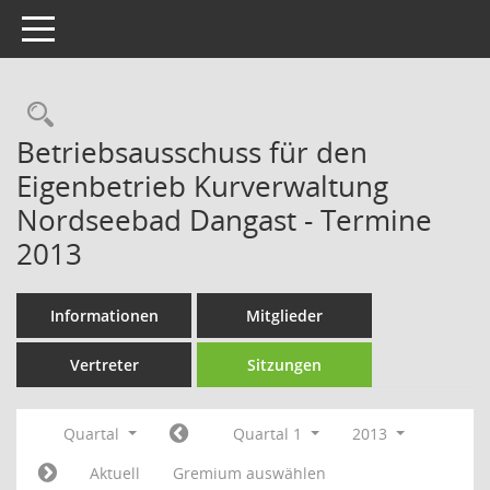
Toggle navigation
Rechercheauswahl
Betriebsausschuss für den
Eigenbetrieb Kurverwaltung
Nordseebad Dangast - Termine
2013
Informationen
Mitglieder
Vertreter
Sitzungen
Quartal
Quartal 1
2013
Aktuell
Gremium auswählen