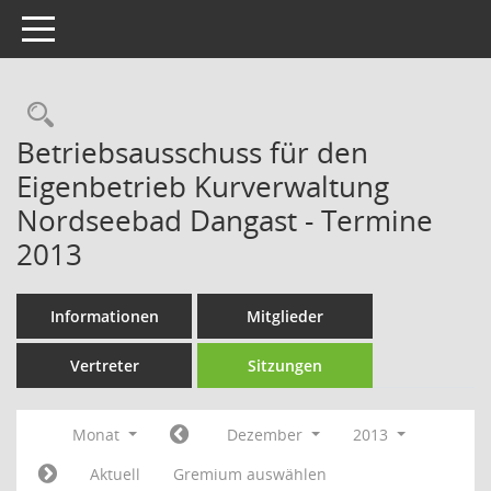
Toggle navigation
Rechercheauswahl
Betriebsausschuss für den
Eigenbetrieb Kurverwaltung
Nordseebad Dangast - Termine
2013
Informationen
Mitglieder
Vertreter
Sitzungen
Monat
Dezember
2013
Aktuell
Gremium auswählen