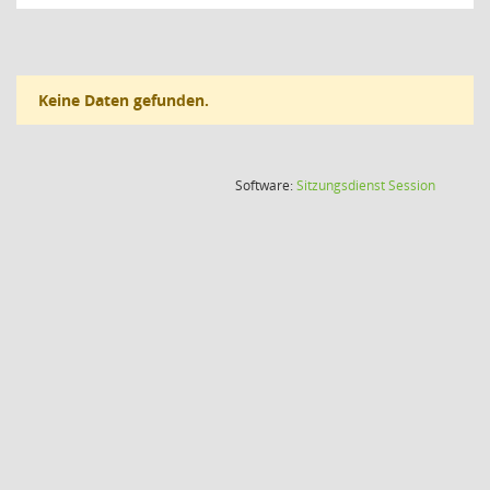
Keine Daten gefunden.
(Wird in
Software:
Sitzungsdienst
Session