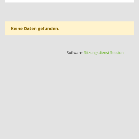
Keine Daten gefunden.
(Wird in
Software:
Sitzungsdienst
Session