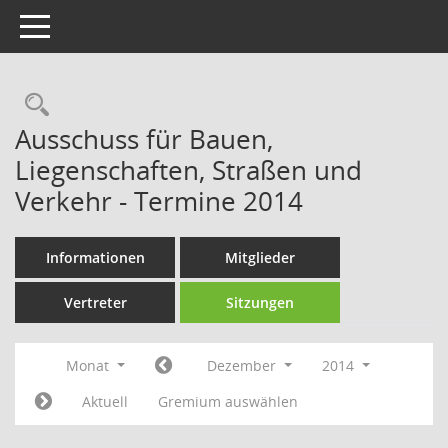
Toggle navigation
Rechercheauswahl
Ausschuss für Bauen,
Liegenschaften, Straßen und
Verkehr - Termine 2014
Informationen
Mitglieder
Vertreter
Sitzungen
Monat
Dezember
2014
Aktuell
Gremium auswählen