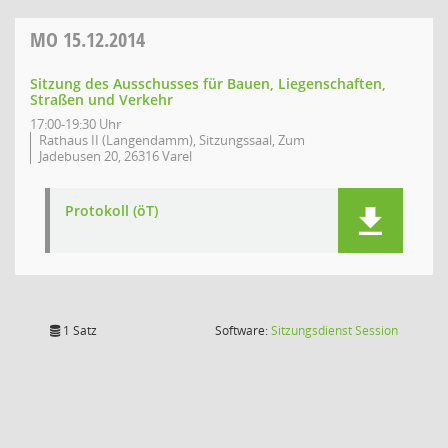
MO
15.12.2014
Sitzung des Ausschusses für Bauen, Liegenschaften,
Straßen und Verkehr
17:00-19:30 Uhr
Rathaus II (Langendamm), Sitzungssaal, Zum
Jadebusen 20, 26316 Varel
Protokoll (öT)
(Wird in
1 Satz
Software:
Sitzungsdienst
Session