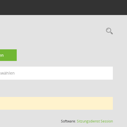
Rec
en
swählen
(Wird in
Software:
Sitzungsdienst
Session