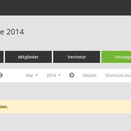
ne 2014
Mitglieder
Vertreter
Sitzung
Mai
2014
Aktuell
Gremium au
den.