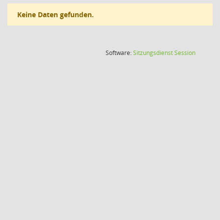
Keine Daten gefunden.
(Wird in
Software:
Sitzungsdienst
Session