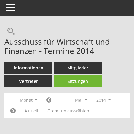
Toggle navigation
Rechercheauswahl
Ausschuss für Wirtschaft und
Finanzen - Termine 2014
Informationen
Mitglieder
Vertreter
Sitzungen
Monat
Mai
2014
Aktuell
Gremium auswählen