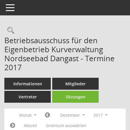
Toggle navigation
Rechercheauswahl
Betriebsausschuss für den
Eigenbetrieb Kurverwaltung
Nordseebad Dangast - Termine
2017
Informationen
Mitglieder
Vertreter
Sitzungen
Monat
Dezember
2017
Aktuell
Gremium auswählen