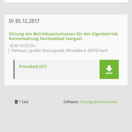
DI
05.12.2017
Sitzung des Betriebsausschusses für den Eigenbetrieb
Kurverwaltung Nordseebad Dangast
18:30-19:25 Uhr
Rathaus I, großer Sitzungssaal, Windallee 4, 26316 Varel
Protokoll (öT)
(Wird in
1 Satz
Software:
Sitzungsdienst
Session