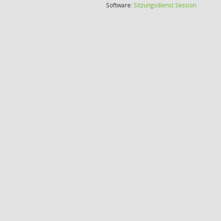
(Wird in
Software:
Sitzungsdienst
Session