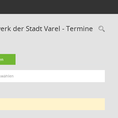
rk der Stadt Varel - Termine
Rec
en
swählen