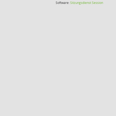
(Wird in
Software:
Sitzungsdienst
Session