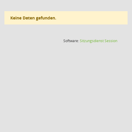
Keine Daten gefunden.
(Wird in
Software:
Sitzungsdienst
Session