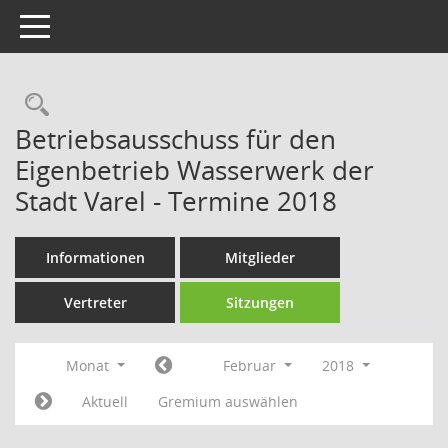
Toggle navigation
Rechercheauswahl
Betriebsausschuss für den
Eigenbetrieb Wasserwerk der
Stadt Varel - Termine 2018
Informationen
Mitglieder
Vertreter
Sitzungen
Monat
Februar
2018
Aktuell
Gremium auswählen