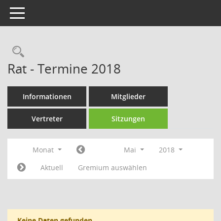
Toggle navigation
Rechercheauswahl
Rat - Termine 2018
Informationen
Mitglieder
Vertreter
Sitzungen
Monat
Mai
2018
Aktuell
Gremium auswählen
Keine Daten gefunden.