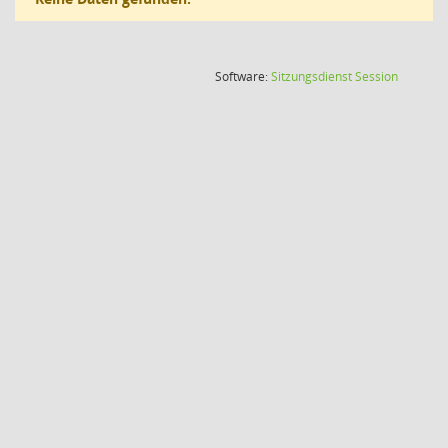
(Wird in
Software:
Sitzungsdienst
Session