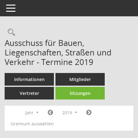
Toggle navigation
Rechercheauswahl
Ausschuss für Bauen,
Liegenschaften, Straßen und
Verkehr - Termine 2019
Informationen
Mitglieder
Vertreter
Sitzungen
Jahr
2019
Gremium auswählen