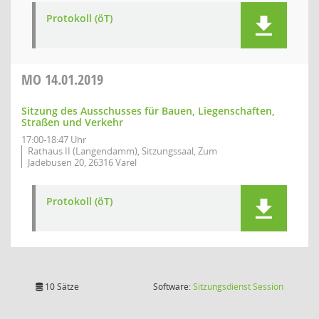
Protokoll (öT)
MO
14.01.2019
Sitzung des Ausschusses für Bauen, Liegenschaften,
Straßen und Verkehr
17:00-18:47 Uhr
Rathaus II (Langendamm), Sitzungssaal, Zum
Jadebusen 20, 26316 Varel
Protokoll (öT)
(Wird in
10 Sätze
Software:
Sitzungsdienst
Session