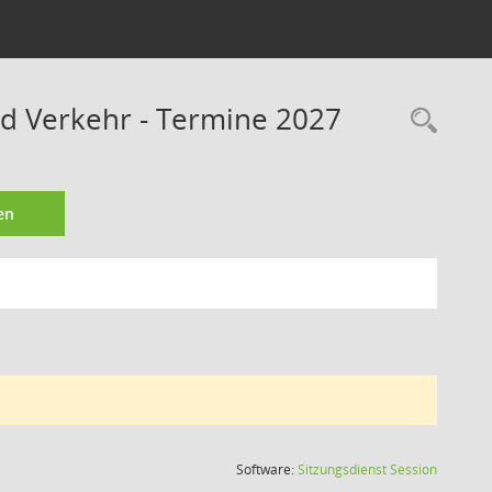
nd Verkehr - Termine 2027
Rec
en
(Wird in
Software:
Sitzungsdienst
Session