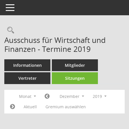
Toggle navigation
Rechercheauswahl
Ausschuss für Wirtschaft und
Finanzen - Termine 2019
Informationen
Mitglieder
Vertreter
Sitzungen
Monat
Dezember
2019
Aktuell
Gremium auswählen