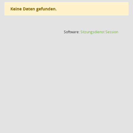
Keine Daten gefunden.
(Wird in
Software:
Sitzungsdienst
Session