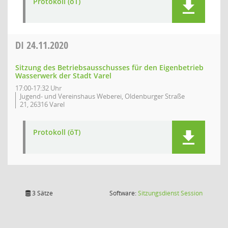
Protokoll (öT)
DI
24.11.2020
Sitzung des Betriebsausschusses für den Eigenbetrieb
Wasserwerk der Stadt Varel
17:00-17:32 Uhr
Jugend- und Vereinshaus Weberei, Oldenburger Straße
21, 26316 Varel
Protokoll (öT)
(Wird in
3 Sätze
Software:
Sitzungsdienst
Session