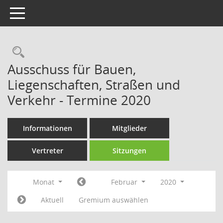
Toggle navigation
Rechercheauswahl
Ausschuss für Bauen,
Liegenschaften, Straßen und
Verkehr - Termine 2020
Informationen
Mitglieder
Vertreter
Sitzungen
Monat
Februar
2020
Aktuell
Gremium auswählen