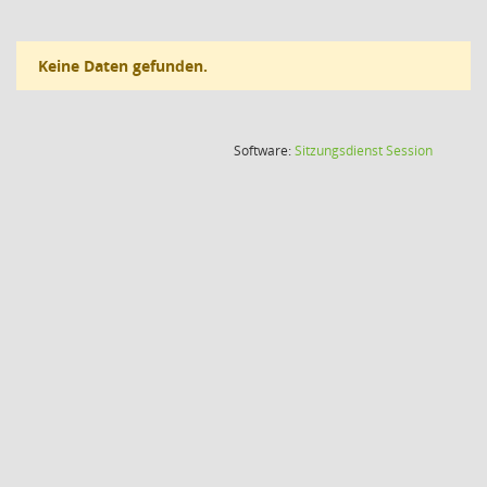
Keine Daten gefunden.
(Wird in
Software:
Sitzungsdienst
Session