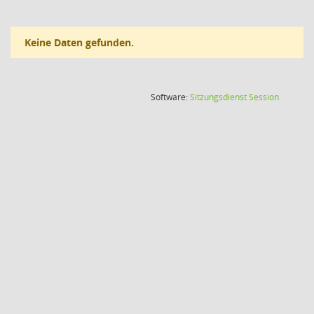
Keine Daten gefunden.
(Wird in
Software:
Sitzungsdienst
Session