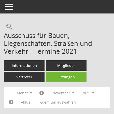
Toggle navigation
Rechercheauswahl
Ausschuss für Bauen,
Liegenschaften, Straßen und
Verkehr - Termine 2021
Informationen
Mitglieder
Vertreter
Sitzungen
Monat
November
2021
Aktuell
Gremium auswählen