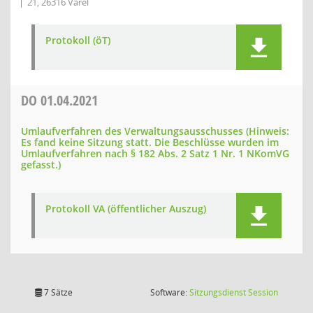
21, 26316 Varel
Protokoll (öT)
DO
01.04.2021
Umlaufverfahren des Verwaltungsausschusses (Hinweis:
Es fand keine Sitzung statt. Die Beschlüsse wurden im
Umlaufverfahren nach § 182 Abs. 2 Satz 1 Nr. 1 NKomVG
gefasst.)
Protokoll VA (öffentlicher Auszug)
(Wird in
7 Sätze
Software:
Sitzungsdienst
Session