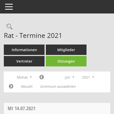
Toggle navigation
Rechercheauswahl
Rat - Termine 2021
Informationen
Mitglieder
Vertreter
Sitzungen
Monat
Juli
2021
Aktuell
Gremium auswählen
MI
14.07.2021