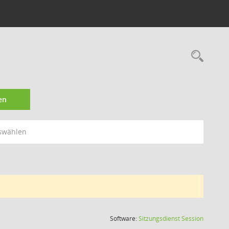
Rec
en
swählen
(Wird in
Software:
Sitzungsdienst
Session