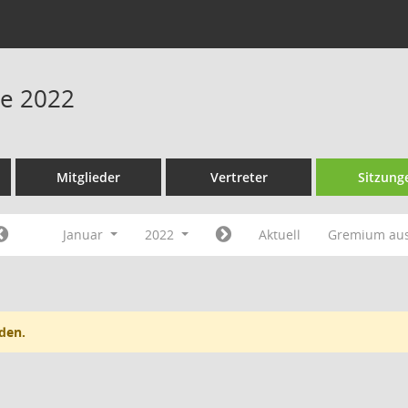
ne 2022
Mitglieder
Vertreter
Sitzung
Januar
2022
Aktuell
Gremium au
den.