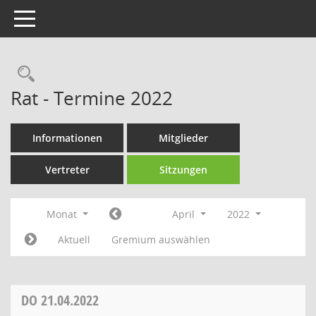
Toggle navigation
Rechercheauswahl
Rat - Termine 2022
Informationen
Mitglieder
Vertreter
Sitzungen
Monat
April
2022
Aktuell
Gremium auswählen
DO
21.04.2022