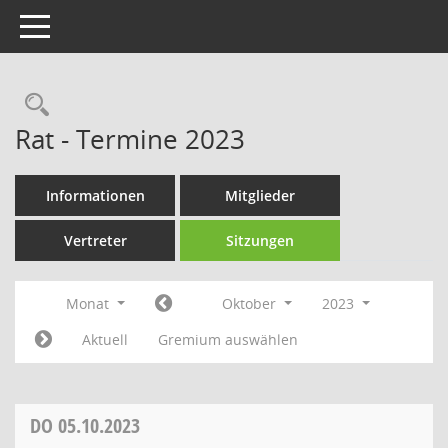
Toggle navigation
Rechercheauswahl
Rat - Termine 2023
Informationen
Mitglieder
Vertreter
Sitzungen
Monat
Oktober
2023
Aktuell
Gremium auswählen
DO
05.10.2023