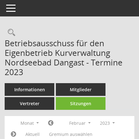
Toggle navigation
Rechercheauswahl
Betriebsausschuss für den
Eigenbetrieb Kurverwaltung
Nordseebad Dangast - Termine
2023
Informationen
Mitglieder
Vertreter
Sitzungen
Monat
Februar
2023
Aktuell
Gremium auswählen