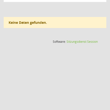
Keine Daten gefunden.
(Wird in
Software:
Sitzungsdienst
Session