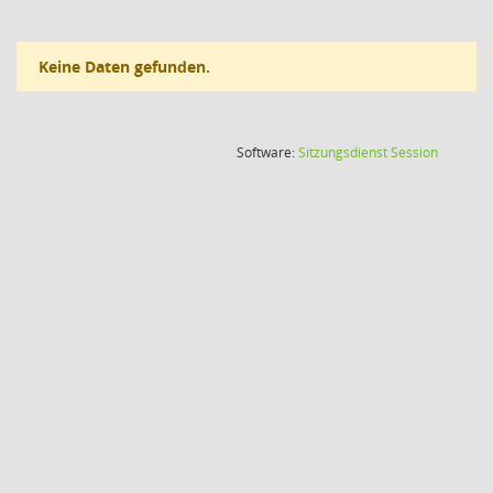
Keine Daten gefunden.
(Wird in
Software:
Sitzungsdienst
Session