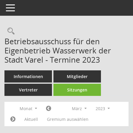
Toggle navigation
Rechercheauswahl
Betriebsausschuss für den
Eigenbetrieb Wasserwerk der
Stadt Varel - Termine 2023
Informationen
Mitglieder
Vertreter
Sitzungen
Monat
März
2023
Aktuell
Gremium auswählen