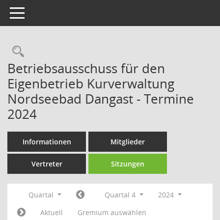
Toggle navigation
Rechercheauswahl
Betriebsausschuss für den
Eigenbetrieb Kurverwaltung
Nordseebad Dangast - Termine
2024
Informationen
Mitglieder
Vertreter
Sitzungen
Quartal
Quartal 4
2024
Aktuell
Gremium auswählen