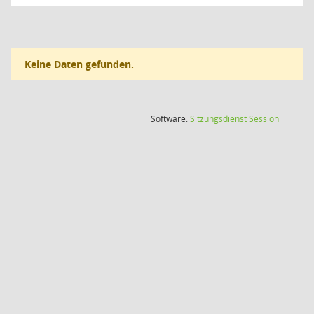
Keine Daten gefunden.
(Wird in
Software:
Sitzungsdienst
Session