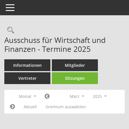
Toggle navigation
Rechercheauswahl
Ausschuss für Wirtschaft und
Finanzen - Termine 2025
Informationen
Mitglieder
Vertreter
Sitzungen
Monat
März
2025
Aktuell
Gremium auswählen