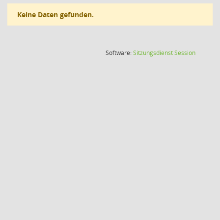
Keine Daten gefunden.
(Wird in
Software:
Sitzungsdienst
Session