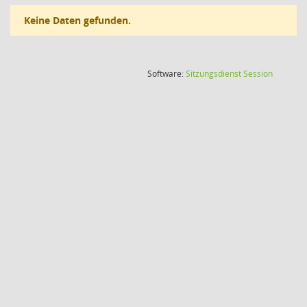
Keine Daten gefunden.
(Wird in
Software:
Sitzungsdienst
Session