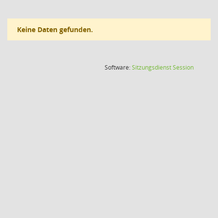
Keine Daten gefunden.
(Wird in
Software:
Sitzungsdienst
Session