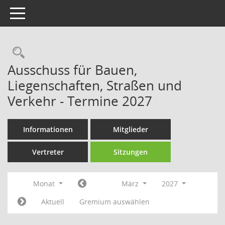
Toggle navigation
Rechercheauswahl
Ausschuss für Bauen,
Liegenschaften, Straßen und
Verkehr - Termine 2027
Informationen
Mitglieder
Vertreter
Sitzungen
Monat
März
2027
Aktuell
Gremium auswählen