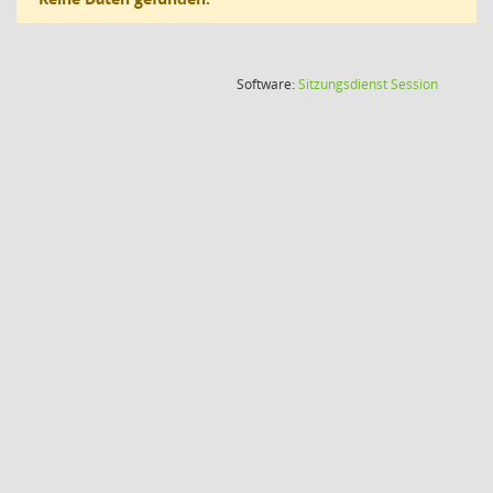
(Wird in
Software:
Sitzungsdienst
Session