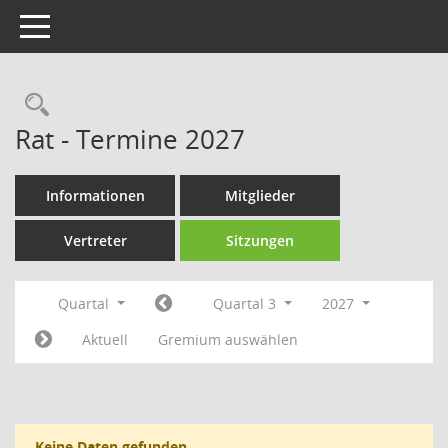
Toggle navigation
Rechercheauswahl
Rat - Termine 2027
Informationen
Mitglieder
Vertreter
Sitzungen
Quartal
Quartal 3
2027
Aktuell
Gremium auswählen
Keine Daten gefunden.