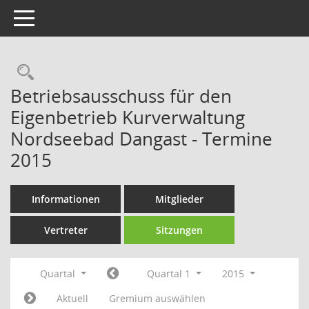
Toggle navigation
Rechercheauswahl
Betriebsausschuss für den
Eigenbetrieb Kurverwaltung
Nordseebad Dangast - Termine
2015
Informationen
Mitglieder
Vertreter
Sitzungen
Quartal
Quartal 1
2015
Aktuell
Gremium auswählen