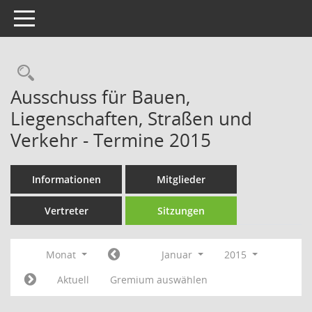
Toggle navigation
Rechercheauswahl
Ausschuss für Bauen,
Liegenschaften, Straßen und
Verkehr - Termine 2015
Informationen
Mitglieder
Vertreter
Sitzungen
Monat
Januar
2015
Aktuell
Gremium auswählen