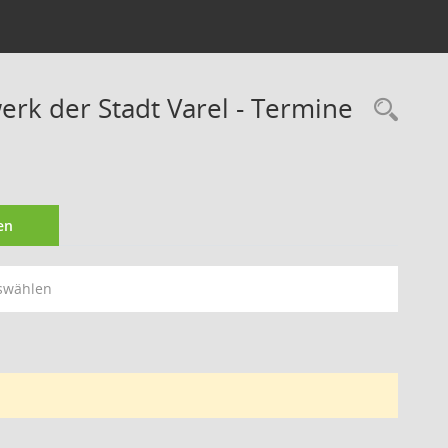
rk der Stadt Varel - Termine
Rec
en
swählen