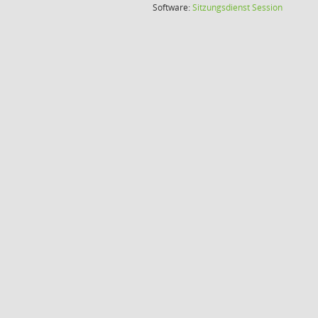
(Wird in
Software:
Sitzungsdienst
Session