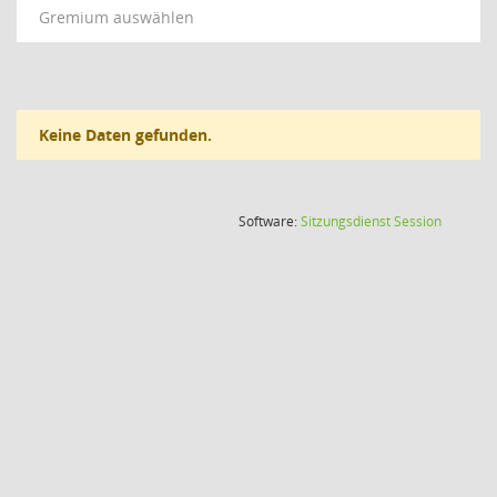
Gremium auswählen
Keine Daten gefunden.
(Wird in
Software:
Sitzungsdienst
Session