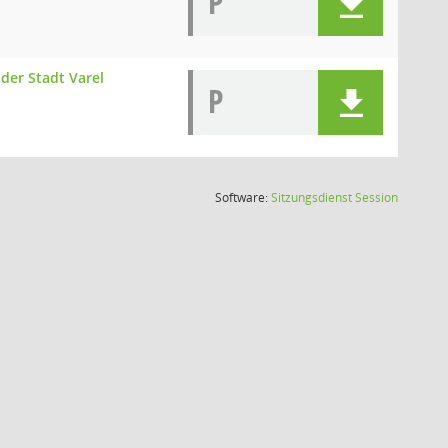
P
der Stadt Varel
P
(Wird in
Software:
Sitzungsdienst
Session