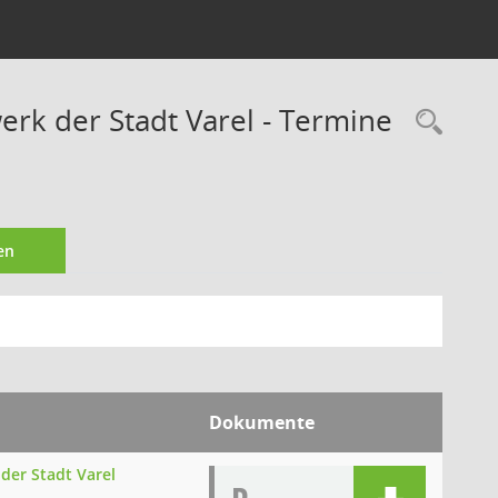
rk der Stadt Varel - Termine
Rec
en
Dokumente
der Stadt Varel