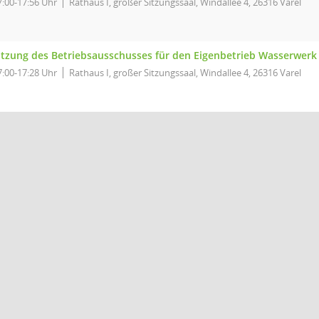
7:00-17:56 Uhr
Rathaus I, großer Sitzungssaal, Windallee 4, 26316 Varel
itzung des Betriebsausschusses für den Eigenbetrieb Wasserwerk 
7:00-17:28 Uhr
Rathaus I, großer Sitzungssaal, Windallee 4, 26316 Varel