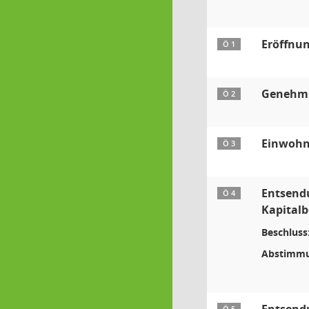
Eröffnun
Ö 1
Genehmig
Ö 2
Einwohn
Ö 3
Entsendu
Ö 4
Kapitalb
Beschluss
Abstimmu