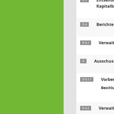
Entsendu
Ö 5
Kapitalb
Berichte
Ö 6
Verwal
Ö 6.1
Ausschus
Ö
Vorbe
Ö 6.1.1
Beschlu
Verwal
Ö 6.2