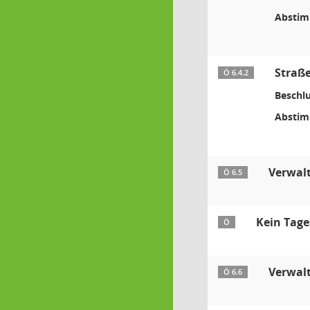
Absti
Straß
Ö 6.4.2
Beschlu
Absti
Verwal
Ö 6.5
Kein Tag
Ö
Verwal
Ö 6.6