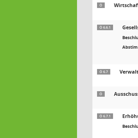
Wirtschaf
Ö
Gesell
Ö 6.6.1
Beschlu
Absti
Verwal
Ö 6.7
Ausschuss
Ö
Erhöhu
Ö 6.7.1
Beschlu