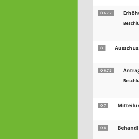
Erhöhu
Ö 6.7.2
Beschlu
Ausschus
Ö
Antra
Ö 6.7.3
Beschlu
Mitteilu
Ö 7
Behandl
Ö 8